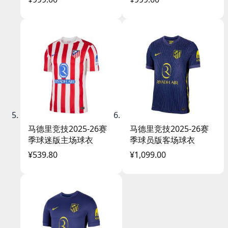
马德里竞技2025-26赛
马德里竞技2025-26赛
季球迷版主场球衣
季球员版客场球衣
¥539.80
¥1,099.00