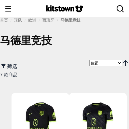
跳到内容
搜
首页
球队
欧洲
西班牙
马德里竞技
马德里竞技
筛选
降
7
款商品