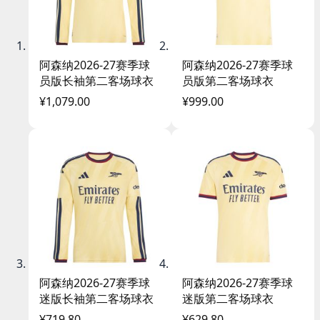
阿森纳2026-27赛季球
阿森纳2026-27赛季球
员版长袖第二客场球衣
员版第二客场球衣
¥1,079.00
¥999.00
阿森纳2026-27赛季球
阿森纳2026-27赛季球
迷版长袖第二客场球衣
迷版第二客场球衣
¥719.80
¥629.80