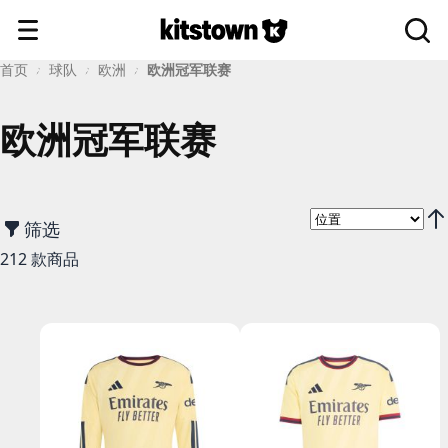
跳到内容
搜
首页
球队
欧洲
欧洲冠军联赛
欧洲冠军联赛
筛选
降
212
款商品