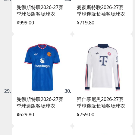
曼彻斯特联2026-27赛
曼彻斯特联2026-27赛
季球员版客场球衣
季球迷版长袖客场球衣
¥999.00
¥719.80
曼彻斯特联2026-27赛
拜仁慕尼黑2026-27赛
季球迷版客场球衣
季球迷版长袖客场球衣
¥629.80
¥759.00