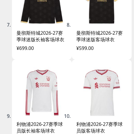
曼彻斯特城2026-27赛
曼彻斯特城2026-27赛
季球迷版长袖客场球衣
季球迷版客场球衣
¥699.00
¥599.00
利物浦2026-27赛季球
利物浦2026-27赛季球
员版长袖客场球衣
员版客场球衣