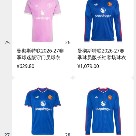
曼彻斯特联2026-27赛
曼彻斯特联2026-27赛
季球迷版守门员球衣
季球员版长袖客场球衣
¥629.80
¥1,079.00